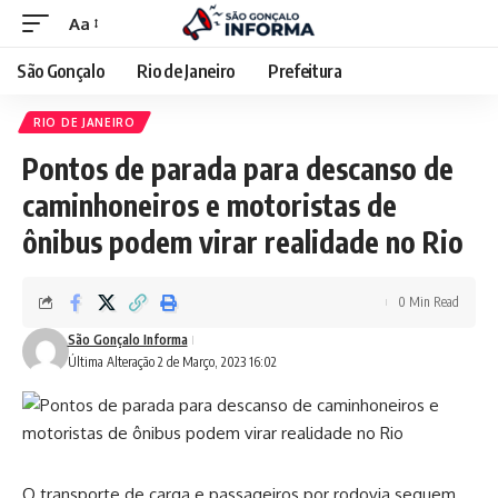
Aa
São Gonçalo
Rio de Janeiro
Prefeitura
RIO DE JANEIRO
Pontos de parada para descanso de
caminhoneiros e motoristas de
ônibus podem virar realidade no Rio
0 Min Read
São Gonçalo Informa
Última Alteração 2 de Março, 2023 16:02
O transporte de carga e passageiros por rodovia seguem