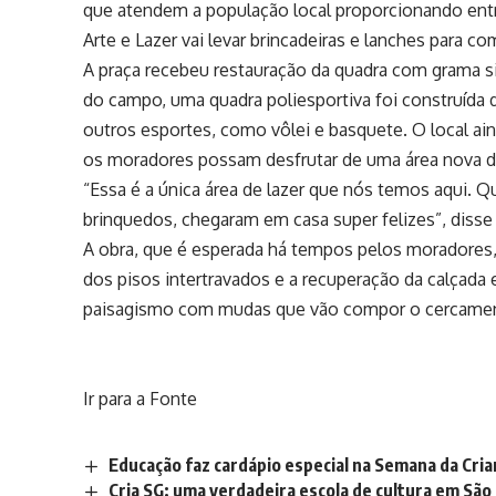
que atendem a população local proporcionando entr
Arte e Lazer vai levar brincadeiras e lanches para co
A praça recebeu restauração da quadra com grama si
do campo, uma quadra poliesportiva foi construída 
outros esportes, como vôlei e basquete. O local ai
os moradores possam desfrutar de uma área nova d
“Essa é a única área de lazer que nós temos aqui. Q
brinquedos, chegaram em casa super felizes”, disse
A obra, que é esperada há tempos pelos moradore
dos pisos intertravados e a recuperação da calçada 
paisagismo com mudas que vão compor o cercame
Ir para a Fonte
Educação faz cardápio especial na Semana da Cria
Cria SG: uma verdadeira escola de cultura em São