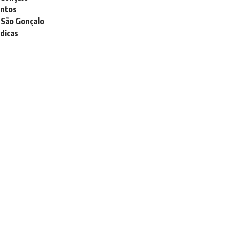
entos
 São Gonçalo
údicas