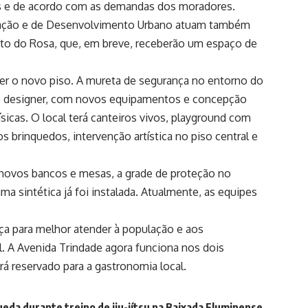
ais e de acordo com as demandas dos moradores.
rvação e de Desenvolvimento Urbano atuam também
 Porto do Rosa, que, em breve, receberão um espaço de
er o novo piso. A mureta de segurança no entorno do
novo designer, com novos equipamentos e concepção
ísicas. O local terá canteiros vivos, playground com
 brinquedos, intervenção artística no piso central e
 novos bancos e mesas, a grade de proteção no
ma sintética já foi instalada. Atualmente, as equipes
ça para melhor atender à população e aos
. A Avenida Trindade agora funciona nos dois
rá reservado para a gastronomia local.
eda durante treino de jiu-jítsu na Baixada Fluminense