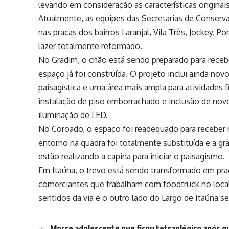
levando em consideração as características origin
Atualmente, as equipes das Secretarias de Conse
nas praças dos bairros Laranjal, Vila Três, Jockey,
lazer totalmente reformado.
No Gradim, o chão está sendo preparado para receb
espaço já foi construída. O projeto inclui ainda 
paisagística e uma área mais ampla para atividades f
instalação de piso emborrachado e inclusão de novos
iluminação de LED.
No Coroado, o espaço foi readequado para receber
entorno na quadra foi totalmente substituída e a gra
estão realizando a capina para iniciar o paisagismo.
Em Itaúna, o trevo está sendo transformado em pra
comerciantes que trabalham com foodtruck no local
sentidos da via e o outro lado do Largo de Itaúna se
Morre adolescente que ficou tetraplégico após qu