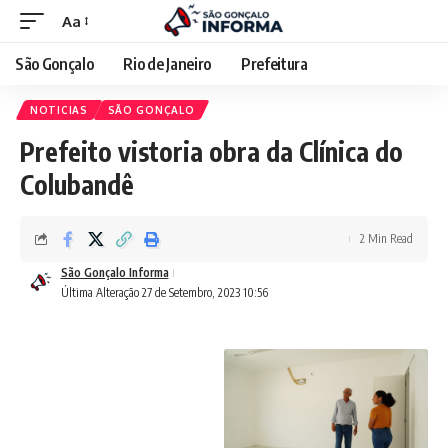
Aa
São Gonçalo
Rio de Janeiro
Prefeitura
NOTICIAS
SÃO GONÇALO
Prefeito vistoria obra da Clínica do
Colubandê
2 Min Read
São Gonçalo Informa
Última Alteração 27 de Setembro, 2023 10:56