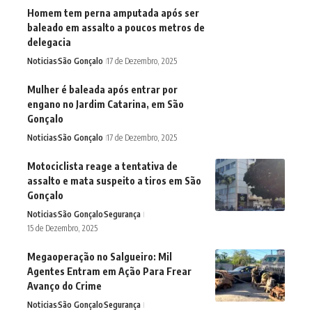
Homem tem perna amputada após ser
baleado em assalto a poucos metros de
delegacia
Noticias
São Gonçalo
17 de Dezembro, 2025
Mulher é baleada após entrar por
engano no Jardim Catarina, em São
Gonçalo
Noticias
São Gonçalo
17 de Dezembro, 2025
Motociclista reage a tentativa de
assalto e mata suspeito a tiros em São
Gonçalo
Noticias
São Gonçalo
Segurança
15 de Dezembro, 2025
Megaoperação no Salgueiro: Mil
Agentes Entram em Ação Para Frear
Avanço do Crime
Noticias
São Gonçalo
Segurança