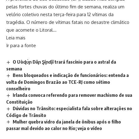
pelas fortes chuvas do último fim de semana, realiza um
velório coletivo nesta terça-feira para 12 vítimas da
tragédia. O número de vítimas fatais no desastre climático
que acomete o Litoral…
Leia mais
Ir para a fonte
O Ʋòɖʊ́ɲ Dǎɲ Ȿíɲɗjǐ trará fascínio para o astral da
semana
Bens bloqueados e indicação de funcionários: entenda a
volta de Domingos Brazão ao TCE-RJ como sétimo
conselheiro
Irlanda convoca referendo para remover machismo de sua
Constituição
Dúvidas no Trânsito: especialista fala sobre alterações no
Código de Trânsito
Mulher quebra vidro da janela de ônibus após o filho
passar mal devido ao calor no Rio; veja o vídeo