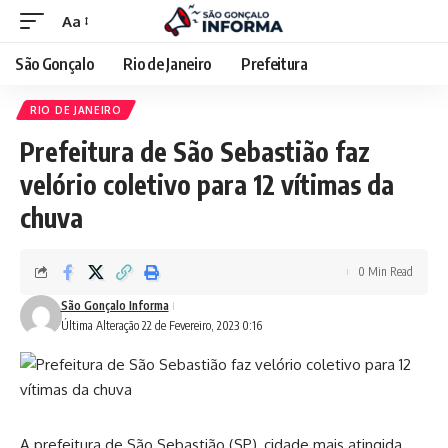
Aa
São Gonçalo
Rio de Janeiro
Prefeitura
RIO DE JANEIRO
Prefeitura de São Sebastião faz
velório coletivo para 12 vítimas da
chuva
0 Min Read
São Gonçalo Informa
Última Alteração 22 de Fevereiro, 2023 0:16
A prefeitura de São Sebastião (SP), cidade mais atingida