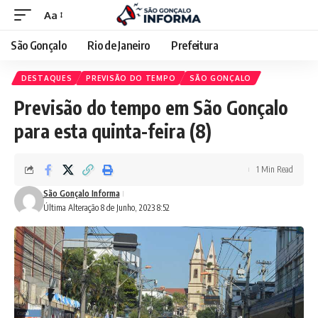
Aa
São Gonçalo
Rio de Janeiro
Prefeitura
DESTAQUES
PREVISÃO DO TEMPO
SÃO GONÇALO
Previsão do tempo em São Gonçalo
para esta quinta-feira (8)
1 Min Read
São Gonçalo Informa
Última Alteração 8 de Junho, 2023 8:52