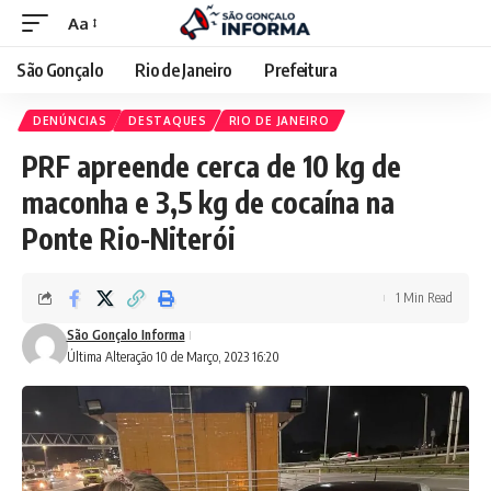
Aa
São Gonçalo
Rio de Janeiro
Prefeitura
DENÚNCIAS
DESTAQUES
RIO DE JANEIRO
PRF apreende cerca de 10 kg de
maconha e 3,5 kg de cocaína na
Ponte Rio-Niterói
1 Min Read
São Gonçalo Informa
Última Alteração 10 de Março, 2023 16:20