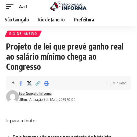
Aa
São Gonçalo
Rio de Janeiro
Prefeitura
RIO DE JANEIRO
Projeto de lei que prevê ganho real
ao salário mínimo chega ao
Congresso
0 Min Read
São Gonçalo Informa
Última Alteração 5 de Maio, 2023 20:00
Ir para a fonte
Dois homens são presos por anúncio de bicicleta