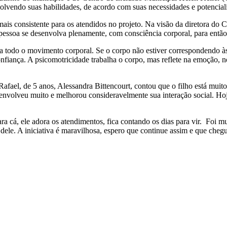
volvendo suas habilidades, de acordo com suas necessidades e potencial
mais consistente para os atendidos no projeto. Na visão da diretora do 
a pessoa se desenvolva plenamente, com consciência corporal, para então
a todo o movimento corporal. Se o corpo não estiver correspondendo às
fiança. A psicomotricidade trabalha o corpo, mas reflete na emoção, no
Rafael, de 5 anos, Alessandra Bittencourt, contou que o filho está mui
esenvolveu muito e melhorou consideravelmente sua interação social. Ho
a cá, ele adora os atendimentos, fica contando os dias para vir. Foi m
dele. A iniciativa é maravilhosa, espero que continue assim e que chegu