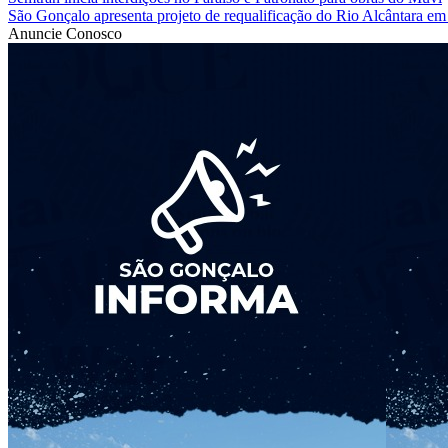
São Gonçalo apresenta projeto de requalificação do Rio Alcântara em 
Anuncie Conosco