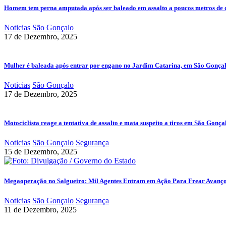
Homem tem perna amputada após ser baleado em assalto a poucos metros de 
Noticias
São Gonçalo
17 de Dezembro, 2025
Mulher é baleada após entrar por engano no Jardim Catarina, em São Gonça
Noticias
São Gonçalo
17 de Dezembro, 2025
Motociclista reage a tentativa de assalto e mata suspeito a tiros em São Gonça
Noticias
São Gonçalo
Segurança
15 de Dezembro, 2025
Megaoperação no Salgueiro: Mil Agentes Entram em Ação Para Frear Avanç
Noticias
São Gonçalo
Segurança
11 de Dezembro, 2025