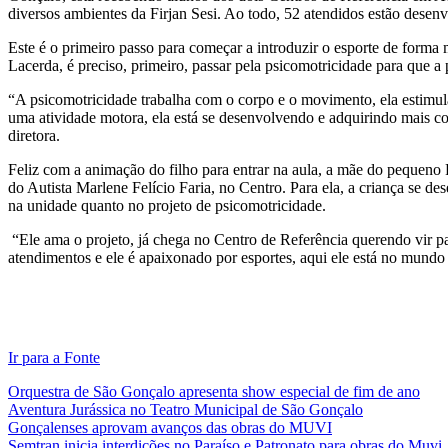
diversos ambientes da Firjan Sesi. Ao todo, 52 atendidos estão desen
Este é o primeiro passo para começar a introduzir o esporte de forma 
Lacerda, é preciso, primeiro, passar pela psicomotricidade para que 
“A psicomotricidade trabalha com o corpo e o movimento, ela estimul
uma atividade motora, ela está se desenvolvendo e adquirindo mais con
diretora.
Feliz com a animação do filho para entrar na aula, a mãe do pequeno 
do Autista Marlene Felício Faria, no Centro. Para ela, a criança se d
na unidade quanto no projeto de psicomotricidade.
“Ele ama o projeto, já chega no Centro de Referência querendo vir par
atendimentos e ele é apaixonado por esportes, aqui ele está no mundo 
Ir para a Fonte
Orquestra de São Gonçalo apresenta show especial de fim de ano
Aventura Jurássica no Teatro Municipal de São Gonçalo
Gonçalenses aprovam avanços das obras do MUVI
Semtran inicia interdições no Paraíso e Patronato para obras do Muvi