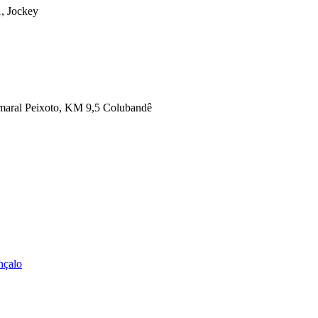
, Jockey
maral Peixoto, KM 9,5 Colubandê
nçalo