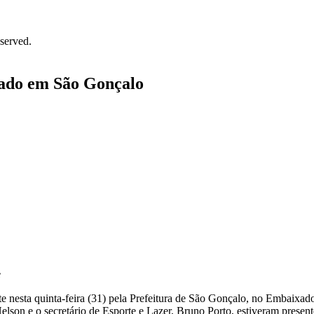
served.
çado em São Gonçalo
e
e nesta quinta-feira (31) pela Prefeitura de São Gonçalo, no Embaixa
elson e o secretário de Esporte e Lazer, Bruno Porto, estiveram present