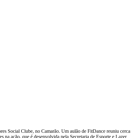
dores Social Clube, no Camarão. Um aulão de FitDance reuniu cerca
es na ação, que é desenvolvida pela Secretaria de Esporte e Lazer