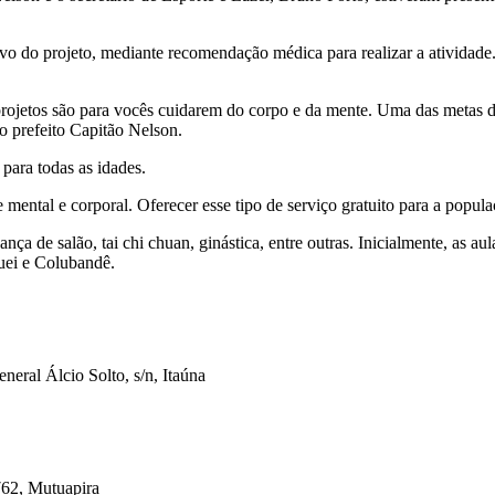
o do projeto, mediante recomendação médica para realizar a atividade. 
projetos são para vocês cuidarem do corpo e da mente. Uma das metas 
e o prefeito Capitão Nelson.
para todas as idades.
de mental e corporal. Oferecer esse tipo de serviço gratuito para a popul
nça de salão, tai chi chuan, ginástica, entre outras. Inicialmente, as 
uei e Colubandê.
eral Álcio Solto, s/n, Itaúna
762, Mutuapira