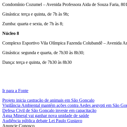
Condomínio Cozumel – Avenida Professora Aida de Souza Faria, 801
Ginástica: terça e quinta, de 7h às 9h;
Zumba: quarta e sexta, de 7h às 8;
Núcleo 8
Complexo Esportivo Vila Olímpica Fazenda Colubandê – Avenida A
Ginástica: segunda e quarta, de 7h30 às 8h30;
Dança: terça e quinta, de 7h30 às 8h30
Ir para a Fonte
Projeto inicia castração de animais em São Gonçalo
Vigilância Ambiental mantém ações contra Aedes aegypti em São Go
Defesa Civil de São Gonçalo investe em capacitação
Água Mineral vai ganhar nova unidade de saúde
Audiência pública debate Lei Paulo Gustavo
Anuncie Conosco