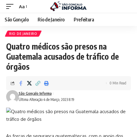
Aa
São Gonçalo
Rio de Janeiro
Prefeitura
RIO DE JANEIRO
Quatro médicos são presos na
Guatemala acusados de tráfico de
órgãos
0 Min Read
São Gonçalo Informa
Última Alteração 4 de Março, 2023 8:19
As forças de segurança guatemaltecas, com o apoio dos