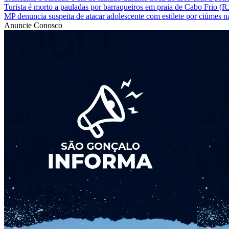
Turista é morto a pauladas por barraqueiros em praia de Cabo Frio (RJ
MP denuncia suspeita de atacar adolescente com estilete por ciúmes n
Anuncie Conosco