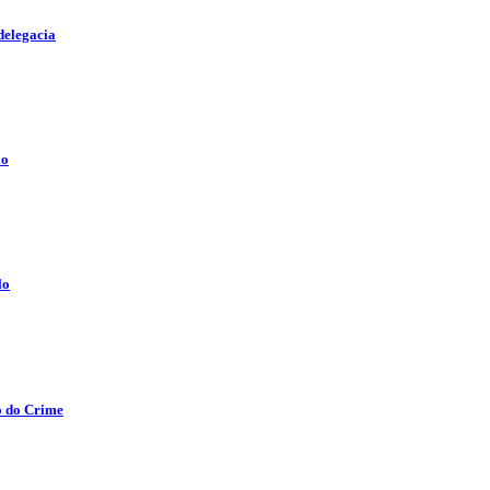
delegacia
lo
lo
o do Crime