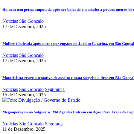
Homem tem perna amputada após ser baleado em assalto a poucos metros de 
Noticias
São Gonçalo
17 de Dezembro, 2025
Mulher é baleada após entrar por engano no Jardim Catarina, em São Gonça
Noticias
São Gonçalo
17 de Dezembro, 2025
Motociclista reage a tentativa de assalto e mata suspeito a tiros em São Gonça
Noticias
São Gonçalo
Segurança
15 de Dezembro, 2025
Megaoperação no Salgueiro: Mil Agentes Entram em Ação Para Frear Avanç
Noticias
São Gonçalo
Segurança
11 de Dezembro, 2025