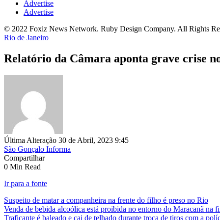
Advertise
Advertise
© 2022 Foxiz News Network. Ruby Design Company. All Rights Re
Rio de Janeiro
Relatório da Câmara aponta grave crise nos
Última Alteração 30 de Abril, 2023 9:45
São Gonçalo Informa
Compartilhar
0 Min Read
Ir para a fonte
Suspeito de matar a companheira na frente do filho é preso no Rio
Venda de bebida alcoólica está proibida no entorno do Maracanã na fi
Traficante é baleado e cai de telhado durante troca de tiros com a polí