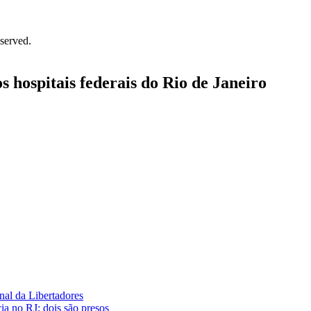
served.
 hospitais federais do Rio de Janeiro
nal da Libertadores
cia no RJ; dois são presos