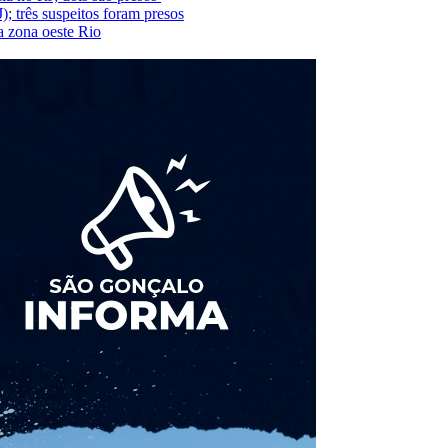
); três suspeitos foram presos
a zona oeste Rio