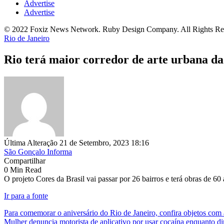
Advertise
Advertise
© 2022 Foxiz News Network. Ruby Design Company. All Rights Re
Rio de Janeiro
Rio terá maior corredor de arte urbana d
Última Alteração 21 de Setembro, 2023 18:16
São Gonçalo Informa
Compartilhar
0 Min Read
O projeto Cores da Brasil vai passar por 26 bairros e terá obras de 60 
Ir para a fonte
Para comemorar o aniversário do Rio de Janeiro, confira objetos com a
Mulher denuncia motorista de aplicativo por usar cocaína enquanto di