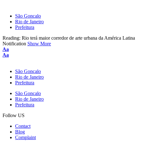
São Gonçalo
Rio de Janeiro
Prefeitura
Reading:
Rio terá maior corredor de arte urbana da América Latina
Notification
Show More
Font
Aa
Resizer
Font
Aa
Resizer
São Gonçalo
Rio de Janeiro
Prefeitura
São Gonçalo
Rio de Janeiro
Prefeitura
Follow US
Contact
Blog
Complaint