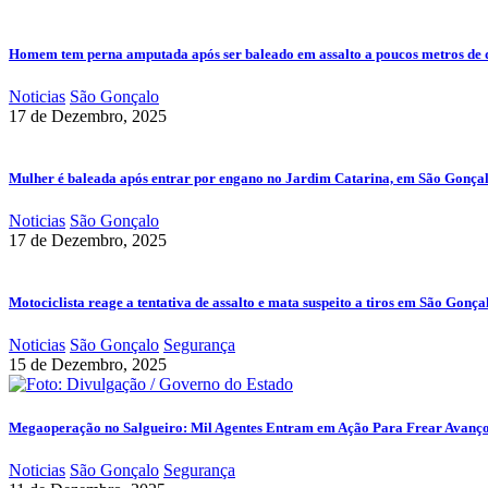
Homem tem perna amputada após ser baleado em assalto a poucos metros de 
Noticias
São Gonçalo
17 de Dezembro, 2025
Mulher é baleada após entrar por engano no Jardim Catarina, em São Gonça
Noticias
São Gonçalo
17 de Dezembro, 2025
Motociclista reage a tentativa de assalto e mata suspeito a tiros em São Gonça
Noticias
São Gonçalo
Segurança
15 de Dezembro, 2025
Megaoperação no Salgueiro: Mil Agentes Entram em Ação Para Frear Avanç
Noticias
São Gonçalo
Segurança