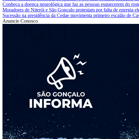
Conheça a doença neurológica que faz as pessoas esquecerem do rost
Moradores de Niterói e São Gonçalo protestam por falta de energia elé
Sucessão na presidência da Cedae movimenta primeiro escalão de Cas
Anuncie Conosco