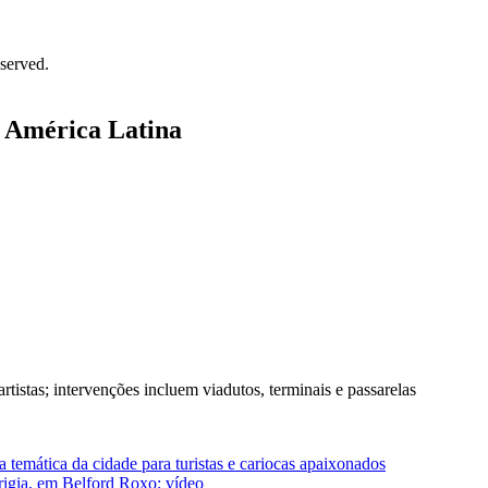
served.
a América Latina
artistas; intervenções incluem viadutos, terminais e passarelas
 temática da cidade para turistas e cariocas apaixonados
rigia, em Belford Roxo; vídeo