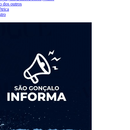
o dos outros
trica
tro