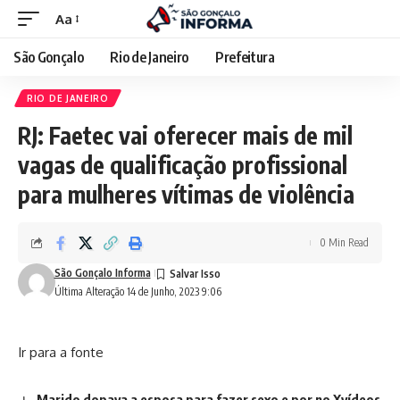
Aa
São Gonçalo
Rio de Janeiro
Prefeitura
RIO DE JANEIRO
RJ: Faetec vai oferecer mais de mil
vagas de qualificação profissional
para mulheres vítimas de violência
0 Min Read
São Gonçalo Informa
Última Alteração 14 de Junho, 2023 9:06
Ir para a fonte
Marido dopava a esposa para fazer sexo e por no Xvídeos