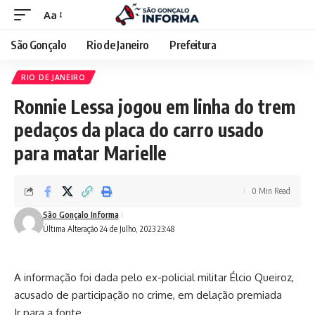
Aa
São Gonçalo
Rio de Janeiro
Prefeitura
RIO DE JANEIRO
Ronnie Lessa jogou em linha do trem
pedaços da placa do carro usado
para matar Marielle
0 Min Read
São Gonçalo Informa
Última Alteração 24 de Julho, 2023 23:48
A informação foi dada pelo ex-policial militar Élcio Queiroz,
acusado de participação no crime, em delação premiada
Ir para a fonte