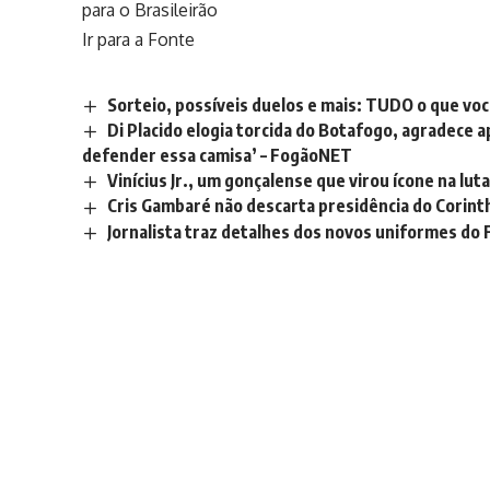
para o Brasileirão
Ir para a Fonte
Sorteio, possíveis duelos e mais: TUDO o que vo
Di Placido elogia torcida do Botafogo, agradece a
defender essa camisa’ – FogãoNET
Vinícius Jr., um gonçalense que virou ícone na lut
Cris Gambaré não descarta presidência do Corinth
Jornalista traz detalhes dos novos uniformes do 