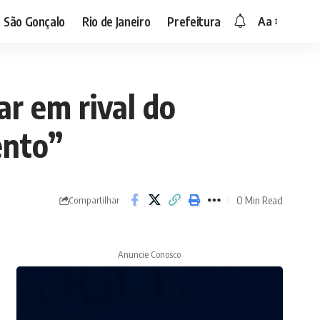
São Gonçalo
Rio de Janeiro
Prefeitura
Aa
ar em rival do
ento”
0 Min Read
Compartilhar
Anuncie Conosco