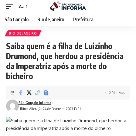
Aa
São Gonçalo
Rio de Janeiro
Prefeitura
RIO DE JANEIRO
Saiba quem é a filha de Luizinho
Drumond, que herdou a presidência
da Imperatriz após a morte do
bicheiro
0 Min Read
São Gonçalo Informa
Última Alteração 24 de Fevereiro, 2023 13:01