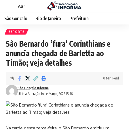
Aa
São Gonçalo
Rio de Janeiro
Prefeitura
ESPORTE
São Bernardo ‘fura’ Corinthians e
anuncia chegada de Barletta ao
Timão; veja detalhes
0 Min Read
São Gonçalo Informa
Última Alteração 14 de Março, 2023 15:56
Na tarde desta terça-feira, o São Bernardo emitiu um