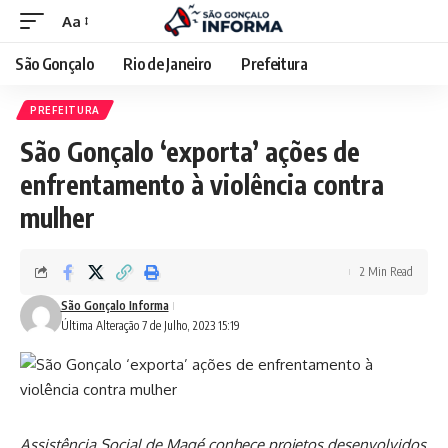
Aa
São Gonçalo
Rio de Janeiro
Prefeitura
PREFEITURA
São Gonçalo ‘exporta’ ações de
enfrentamento à violência contra
mulher
2 Min Read
São Gonçalo Informa
Última Alteração 7 de Julho, 2023 15:19
Assistência Social de Magé conhece projetos desenvolvidos