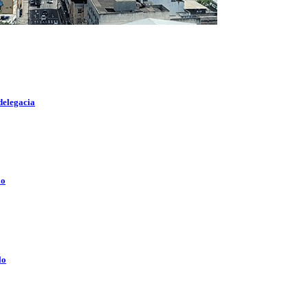
delegacia
lo
lo