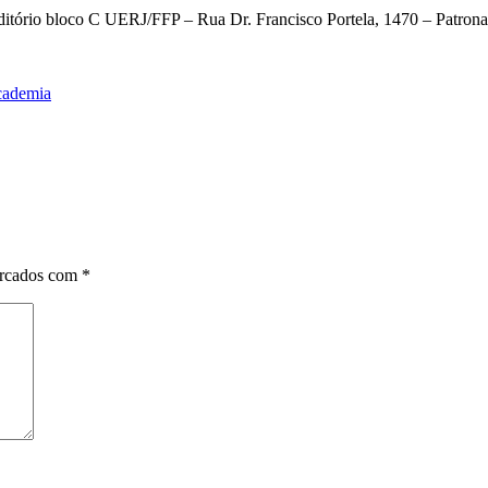
uditório bloco C UERJ/FFP – Rua Dr. Francisco Portela, 1470 – Patrona
academia
arcados com
*