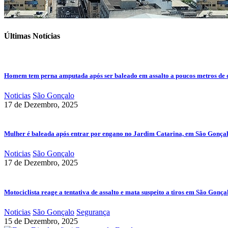
Últimas Notícias
Homem tem perna amputada após ser baleado em assalto a poucos metros de 
Noticias
São Gonçalo
17 de Dezembro, 2025
Mulher é baleada após entrar por engano no Jardim Catarina, em São Gonça
Noticias
São Gonçalo
17 de Dezembro, 2025
Motociclista reage a tentativa de assalto e mata suspeito a tiros em São Gonça
Noticias
São Gonçalo
Segurança
15 de Dezembro, 2025