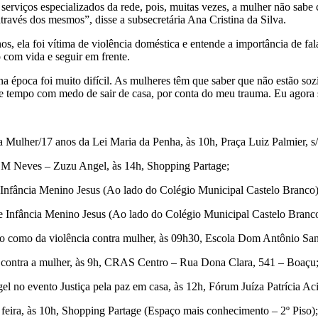
 serviços especializados da rede, pois, muitas vezes, a mulher não sabe
através dos mesmos”, disse a subsecretária Ana Cristina da Silva.
os, ela foi vítima de violência doméstica e entende a importância de fal
o com vida e seguir em frente.
a época foi muito difícil. As mulheres têm que saber que não estão sozi
e tempo com medo de sair de casa, por conta do meu trauma. Eu agora s
a Mulher/17 anos da Lei Maria da Penha, às 10h, Praça Luiz Palmier, s
EOM Neves – Zuzu Angel, às 14h, Shopping Partage;
de Infância Menino Jesus (Ao lado do Colégio Municipal Castelo Branco)
 de Infância Menino Jesus (Ao lado do Colégio Municipal Castelo Branc
nso como da violência contra mulher, às 09h30, Escola Dom Antônio San
ero contra a mulher, às 9h, CRAS Centro – Rua Dona Clara, 541 – Boaçu
no evento Justiça pela paz em casa, às 12h, Fórum Juíza Patrícia Aci
 feira, às 10h, Shopping Partage (Espaço mais conhecimento – 2º Piso);