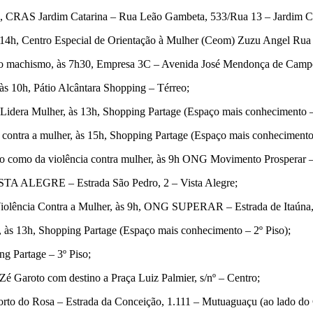
s 9h, CRAS Jardim Catarina – Rua Leão Gambeta, 533/Rua 13 – Jardim C
 14h, Centro Especial de Orientação à Mulher (Ceom) Zuzu Angel Rua 
o do machismo, às 7h30, Empresa 3C – Avenida José Mendonça de Camp
às 10h, Pátio Alcântara Shopping – Térreo;
 Lidera Mulher, às 13h, Shopping Partage (Espaço mais conhecimento –
a contra a mulher, às 15h, Shopping Partage (Espaço mais conhecimento 
enso como da violência contra mulher, às 9h ONG Movimento Prosperar 
VISTA ALEGRE – Estrada São Pedro, 2 – Vista Alegre;
a Violência Contra a Mulher, às 9h, ONG SUPERAR – Estrada de Itaúna,
r, às 13h, Shopping Partage (Espaço mais conhecimento – 2º Piso);
ng Partage – 3º Piso;
Zé Garoto com destino a Praça Luiz Palmier, s/nº – Centro;
orto do Rosa – Estrada da Conceição, 1.111 – Mutuaguaçu (ao lado do 