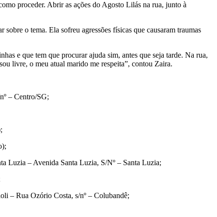
 como proceder. Abrir as ações do Agosto Lilás na rua, junto à
ar sobre o tema. Ela sofreu agressões físicas que causaram traumas
nhas e que tem que procurar ajuda sim, antes que seja tarde. Na rua,
ou livre, o meu atual marido me respeita”, contou Zaira.
/nº – Centro/SG;
;
o);
ta Luzia – Avenida Santa Luzia, S/Nº – Santa Luzia;
;
oli – Rua Ozório Costa, s/nº – Colubandê;