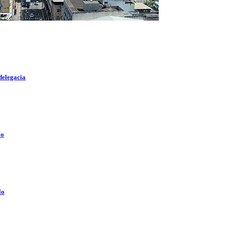
delegacia
lo
lo