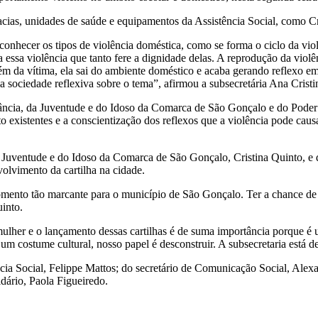
egacias, unidades de saúde e equipamentos da Assistência Social, como C
a conhecer os tipos de violência doméstica, como se forma o ciclo da v
essa violência que tanto fere a dignidade delas. A reprodução da violên
m da vítima, ela sai do ambiente doméstico e acaba gerando reflexo em 
 sociedade reflexiva sobre o tema”, afirmou a subsecretária Ana Cristi
fância, da Juventude e do Idoso da Comarca de São Gonçalo e do Poder 
to existentes e a conscientização dos reflexos que a violência pode causa
a Juventude e do Idoso da Comarca de São Gonçalo, Cristina Quinto, 
lvimento da cartilha na cidade.
omento tão marcante para o município de São Gonçalo. Ter a chance de 
uinto.
 mulher e o lançamento dessas cartilhas é de suma importância porque é 
é um costume cultural, nosso papel é desconstruir. A subsecretaria está 
cia Social, Felippe Mattos; do secretário de Comunicação Social, Alexa
idário, Paola Figueiredo.