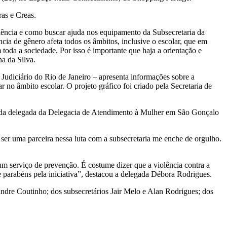
ras e Creas.
iolência e como buscar ajuda nos equipamento da Subsecretaria da
cia de gênero afeta todos os âmbitos, inclusive o escolar, que em
toda a sociedade. Por isso é importante que haja a orientação e
na da Silva.
Judiciário do Rio de Janeiro – apresenta informações sobre a
r no âmbito escolar. O projeto gráfico foi criado pela Secretaria de
e da delegada da Delegacia de Atendimento à Mulher em São Gonçalo
ser uma parceira nessa luta com a subsecretaria me enche de orgulho.
um serviço de prevenção. É costume dizer que a violência contra a
de parabéns pela iniciativa”, destacou a delegada Débora Rodrigues.
ndre Coutinho; dos subsecretários Jair Melo e Alan Rodrigues; dos