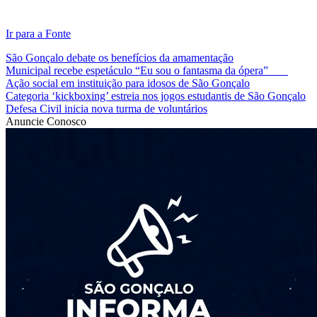
Ir para a Fonte
São Gonçalo debate os benefícios da amamentação
Municipal recebe espetáculo “Eu sou o fantasma da ópera”
Ação social em instituição para idosos de São Gonçalo
Categoria ‘kickboxing’ estreia nos jogos estudantis de São Gonçalo
Defesa Civil inicia nova turma de voluntários
Anuncie Conosco