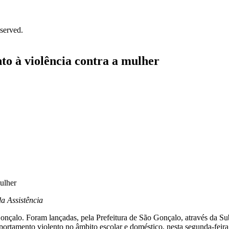
served.
to à violência contra a mulher
a Assistência
alo. Foram lançadas, pela Prefeitura de São Gonçalo, através da Subsec
portamento violento no âmbito escolar e doméstico, nesta segunda-fei