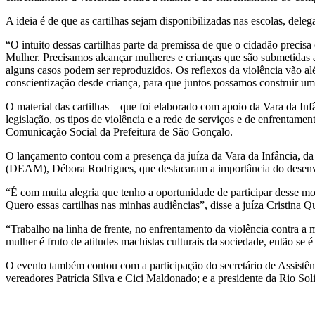
A ideia é de que as cartilhas sejam disponibilizadas nas escolas, del
“O intuito dessas cartilhas parte da premissa de que o cidadão precis
Mulher. Precisamos alcançar mulheres e crianças que são submetidas a 
alguns casos podem ser reproduzidos. Os reflexos da violência vão alé
conscientização desde criança, para que juntos possamos construir uma
O material das cartilhas – que foi elaborado com apoio da Vara da In
legislação, os tipos de violência e a rede de serviços e de enfrentamen
Comunicação Social da Prefeitura de São Gonçalo.
O lançamento contou com a presença da juíza da Vara da Infância, d
(DEAM), Débora Rodrigues, que destacaram a importância do desenvo
“É com muita alegria que tenho a oportunidade de participar desse m
Quero essas cartilhas nas minhas audiências”, disse a juíza Cristina Q
“Trabalho na linha de frente, no enfrentamento da violência contra a
mulher é fruto de atitudes machistas culturais da sociedade, então se 
O evento também contou com a participação do secretário de Assistên
vereadores Patrícia Silva e Cici Maldonado; e a presidente da Rio Sol