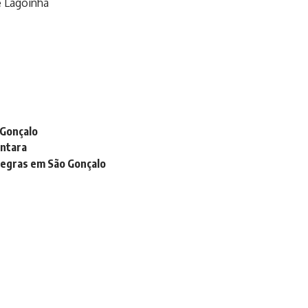
 e Lagoinha
 Gonçalo
ântara
negras em São Gonçalo