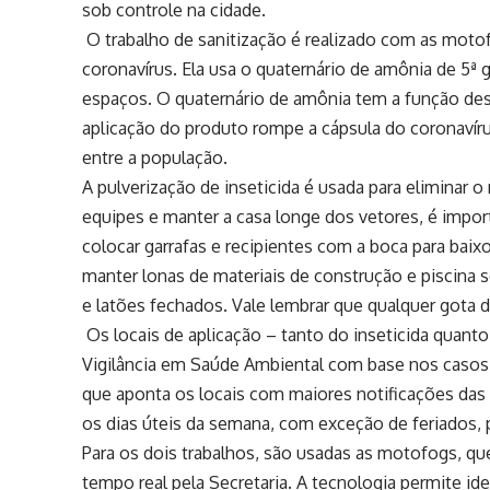
sob controle na cidade.
O trabalho de sanitização é realizado com as moto
coronavírus. Ela usa o quaternário de amônia de 5ª g
espaços. O quaternário de amônia tem a função desi
aplicação do produto rompe a cápsula do coronavír
entre a população.
A pulverização de inseticida é usada para eliminar 
equipes e manter a casa longe dos vetores, é importa
colocar garrafas e recipientes com a boca para baix
manter lonas de materiais de construção e piscina 
e latões fechados. Vale lembrar que qualquer gota 
Os locais de aplicação – tanto do inseticida quant
Vigilância em Saúde Ambiental com base nos casos n
que aponta os locais com maiores notificações da
os dias úteis da semana, com exceção de feriados, 
Para os dois trabalhos, são usadas as motofogs, 
tempo real pela Secretaria. A tecnologia permite ide