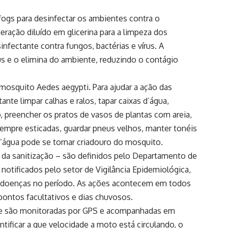
fogs para desinfectar os ambientes contra o
eração diluído em glicerina para a limpeza dos
nfectante contra fungos, bactérias e vírus. A
us e o elimina do ambiente, reduzindo o contágio
o mosquito Aedes aegypti. Para ajudar a ação das
nte limpar calhas e ralos, tapar caixas d’água,
o, preencher os pratos de vasos de plantas com areia,
sempre esticadas, guardar pneus velhos, manter tonéis
d’água pode se tornar criadouro do mosquito.
o da sanitização – são definidos pelo Departamento de
otificados pelo setor de Vigilância Epidemiológica,
s doenças no período. As ações acontecem em todos
pontos facultativos e dias chuvosos.
que são monitoradas por GPS e acompanhadas em
ntificar a que velocidade a moto está circulando, o