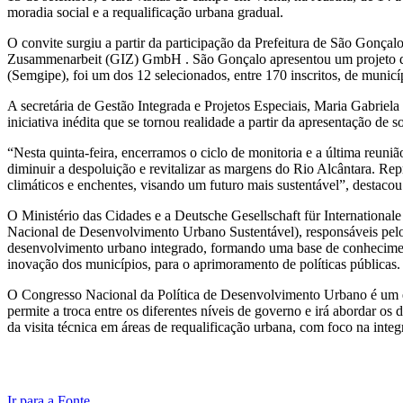
moradia social e a requalificação urbana gradual.
O convite surgiu a partir da participação da Prefeitura de São Gonça
Zusammenarbeit (GIZ) GmbH . São Gonçalo apresentou um projeto de de
(Semgipe), foi um dos 12 selecionados, entre 170 inscritos, de municíp
A secretária de Gestão Integrada e Projetos Especiais, Maria Gabriel
iniciativa inédita que se tornou realidade a partir da apresentação de
“Nesta quinta-feira, encerramos o ciclo de monitoria e a última reuni
diminuir a despoluição e revitalizar as margens do Rio Alcântara. R
climáticos e enchentes, visando um futuro mais sustentável”, destacou
O Ministério das Cidades e a Deutsche Gesellschaft für Internatio
Nacional de Desenvolvimento Urbano Sustentável), responsáveis pelo co
desenvolvimento urbano integrado, formando uma base de conhecimento
inovação dos municípios, para o aprimoramento de políticas públicas.
O Congresso Nacional da Política de Desenvolvimento Urbano é um 
permite a troca entre os diferentes níveis de governo e irá abordar o
da visita técnica em áreas de requalificação urbana, com foco na inte
Ir para a Fonte