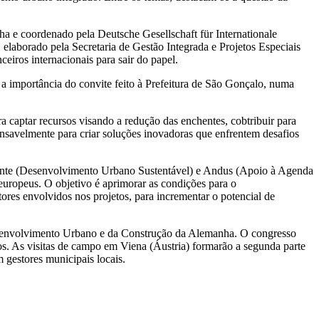
ha e coordenado pela Deutsche Gesellschaft für Internationale
laborado pela Secretaria de Gestão Integrada e Projetos Especiais
ceiros internacionais para sair do papel.
 a importância do convite feito à Prefeitura de São Gonçalo, numa
ra captar recursos visando a redução das enchentes, cobtribuir para
nsavelmente para criar soluções inovadoras que enfrentem desafios
sente (Desenvolvimento Urbano Sustentável) e Andus (Apoio à Agenda
 europeus. O objetivo é aprimorar as condições para o
es envolvidos nos projetos, para incrementar o potencial de
esenvolvimento Urbano e da Construção da Alemanha. O congresso
nos. As visitas de campo em Viena (Áustria) formarão a segunda parte
 gestores municipais locais.