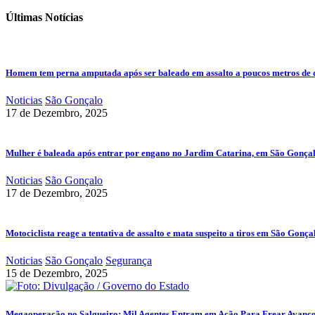
Últimas Notícias
Homem tem perna amputada após ser baleado em assalto a poucos metros de 
Noticias
São Gonçalo
17 de Dezembro, 2025
Mulher é baleada após entrar por engano no Jardim Catarina, em São Gonça
Noticias
São Gonçalo
17 de Dezembro, 2025
Motociclista reage a tentativa de assalto e mata suspeito a tiros em São Gonça
Noticias
São Gonçalo
Segurança
15 de Dezembro, 2025
Megaoperação no Salgueiro: Mil Agentes Entram em Ação Para Frear Avanç