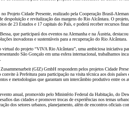
lo no Projeto Cidade Presente, realizado pela Cooperação Brasil-Aleman
spoluição e revitalização das margens do Rio Alcântara. O projeto, e
ios de 23 Estados e 17 capitais do País, e poderá receber recursos finan
a Bessa, que participará dos eventos na Alemanha e na Áustria, destacou
 soluções inovadoras e sustentáveis para a recuperação do Rio Alcântara.
ão virtual do projeto “VIVA Rio Alcântara”, uma ambiciosa iniciativa pa
epresentando São Gonçalo em uma esfera internacional, trabalhamos inca
.
nale Zusammenarbeit (GIZ) GmbH respondem pelos projetos Cidade Pre
nvite à Prefeitura para participação na visita técnica aos dois países
s e metodologias que garantam um intercâmbio produtivo entre os ator
evento anual, promovido pelo Ministério Federal da Habitação, do D
s desafios das cidades e promover trocas de experiências nos temas urba
gração dos setores urbanos, planejamento, além de encontros oficiais com