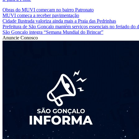
Obras do MUVI começam no bairro Patronato
MUVI começa a receber pavimentação
Cidade Ilustrada valoriza ainda mais a Praia das Pedrinhas
Prefeitura de São Gonçalo mantém serviços essenciais no feriado do d
São Gonçalo integra “Semana Mundial do Brincar”
Anuncie Conosco