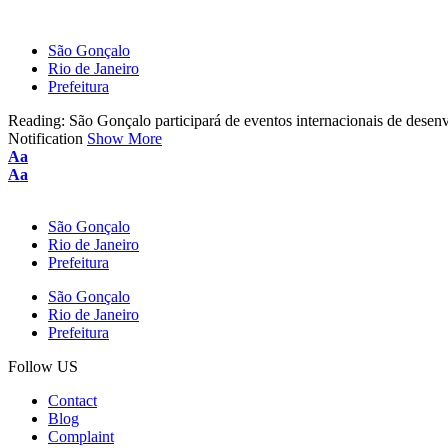
São Gonçalo
Rio de Janeiro
Prefeitura
Reading:
São Gonçalo participará de eventos internacionais de dese
Notification
Show More
Font
Aa
Resizer
Font
Aa
Resizer
São Gonçalo
Rio de Janeiro
Prefeitura
São Gonçalo
Rio de Janeiro
Prefeitura
Follow US
Contact
Blog
Complaint