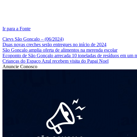
Ir para a Fonte
Cievs São Gonçalo – (06/2024)
Duas novas creches serão entregues no início de 2024
São Gonçalo amplia oferta de alimentos na merenda escolar
Ecoponto de São Gonçalo arrecada 10 toneladas de resíduos em um 
Crianças do Espaço Azul recebem visita do Papai Noel
Anuncie Conosco