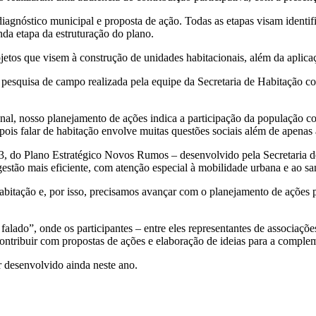
agnóstico municipal e proposta de ação. Todas as etapas visam identif
nda etapa da estruturação do plano.
jetos que visem à construção de unidades habitacionais, além da aplicaç
a pesquisa de campo realizada pela equipe da Secretaria de Habitação
nal, nosso planejamento de ações indica a participação da população co
pois falar de habitação envolve muitas questões sociais além de apenas 
, do Plano Estratégico Novos Rumos – desenvolvido pela Secretaria de 
gestão mais eficiente, com atenção especial à mobilidade urbana e ao 
itação e, por isso, precisamos avançar com o planejamento de ações pa
falado”, onde os participantes – entre eles representantes de associa
ontribuir com propostas de ações e elaboração de ideias para a compl
r desenvolvido ainda neste ano.