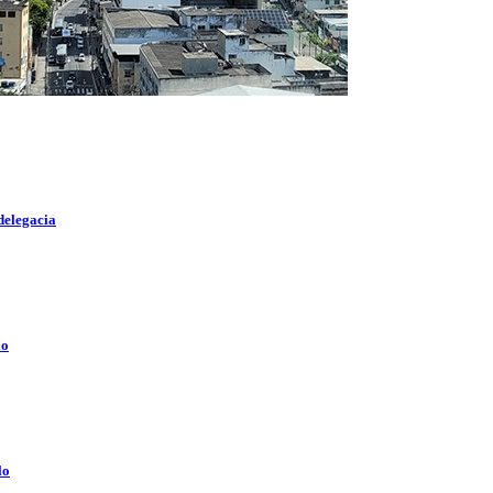
delegacia
lo
lo