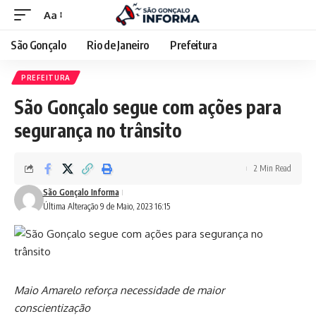
Aa
São Gonçalo
Rio de Janeiro
Prefeitura
PREFEITURA
São Gonçalo segue com ações para
segurança no trânsito
2 Min Read
São Gonçalo Informa
Última Alteração 9 de Maio, 2023 16:15
Maio Amarelo reforça necessidade de maior
conscientização