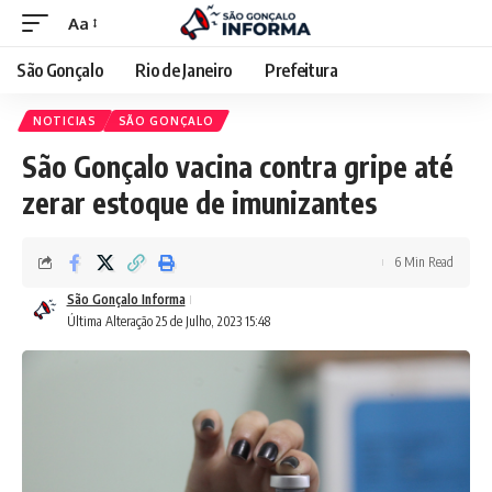
Aa
São Gonçalo
Rio de Janeiro
Prefeitura
NOTICIAS
SÃO GONÇALO
São Gonçalo vacina contra gripe até
zerar estoque de imunizantes
6 Min Read
São Gonçalo Informa
Última Alteração 25 de Julho, 2023 15:48