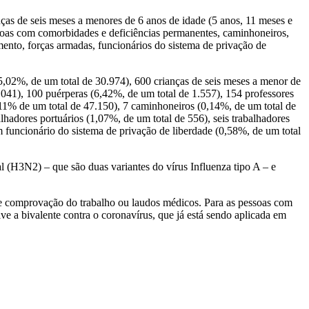
ças de seis meses a menores de 6 anos de idade (5 anos, 11 meses e
essoas com comorbidades e deficiências permanentes, caminhoneiros,
amento, forças armadas, funcionários do sistema de privação de
,02%, de um total de 30.974), 600 crianças de seis meses a menor de
.041), 100 puérperas (6,42%, de um total de 1.557), 154 professores
11% de um total de 47.150), 7 caminhoneiros (0,14%, de um total de
alhadores portuários (1,07%, de um total de 556), seis trabalhadores
m funcionário do sistema de privação de liberdade (0,58%, de um total
l (H3N2) – que são duas variantes do vírus Influenza tipo A – e
PF e comprovação do trabalho ou laudos médicos. Para as pessoas com
ive a bivalente contra o coronavírus, que já está sendo aplicada em