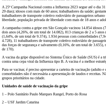
A 25ª Campanha Nacional contra a Influenza 2023 segue até o dia 31 d
29 dias); idosos com mais de 60 anos; trabalhadores da saúde; gestant
trabalhadores de transporte coletivo rodoviário de passageiros urbano
liberdade, população privada de liberdade com mais de 18 anos e ado
A campanha contra a gripe em São Gonçalo vacinou 14.854 idosos (7,8
dois anos (4,26%, de um total de 14.082), 813 crianças de 2 a 5 anos
(1,64%, de um total de 9.374), 1.934 pessoas com comorbidades (7,94
4.728), 11 trabalhadores de transporte coletivo rodoviário de passagei
das forças de segurança e salvamento (0,16%, de um total de 3.655), 
de 170).
A vacina da gripe disponível no Sistema Único de Saúde (SUS) é a triv
contra uma cepa viral da Influenza tipo B. A vacina é a melhor estraté
Para se vacinar, é preciso apresentar a carteira de vacinação (adult
comorbidades não é necessária a apresentação de laudos e receitas. Não
grupos prioritários na cidade.
Unidades de saúde de vacinação da gripe
1 – Polo Sanitário Paulo Marques Rangel, Porto do Rosa
2 – USF Jardim Catarina