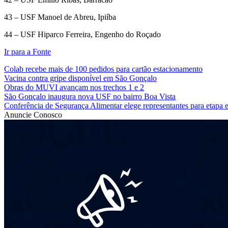
43 – USF Manoel de Abreu, Ipiíba
44 – USF Hiparco Ferreira, Engenho do Roçado
Ir para a Fonte
Colab recebe mais de 100 pedidos para cartão estacionamento
Vacina contra gripe disponível em São Gonçalo
Obras do MUVI avançam nos trechos 1 e 2
São Gonçalo inaugura nova USF no bairro Boa Vista
Conferência de Segurança Alimentar elege representantes para etapa e
Anuncie Conosco