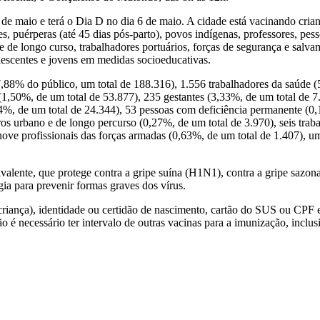
e maio e terá o Dia D no dia 6 de maio. A cidade está vacinando crian
es, puérperas (até 45 dias pós-parto), povos indígenas, professores, p
 e de longo curso, trabalhadores portuários, forças de segurança e salv
lescentes e jovens em medidas socioeducativas.
8% do público, um total de 188.316), 1.556 trabalhadores da saúde (5
 (1,50%, de um total de 53.877), 235 gestantes (3,33%, de um total de 7
%, de um total de 24.344), 53 pessoas com deficiência permanente (0,
ros urbano e de longo percurso (0,27%, de um total de 3.970), seis trab
nove profissionais das forças armadas (0,63%, de um total de 1.407), u
alente, que protege contra a gripe suína (H1N1), contra a gripe sazona
gia para prevenir formas graves dos vírus.
o e criança), identidade ou certidão de nascimento, cartão do SUS ou C
 é necessário ter intervalo de outras vacinas para a imunização, inclus