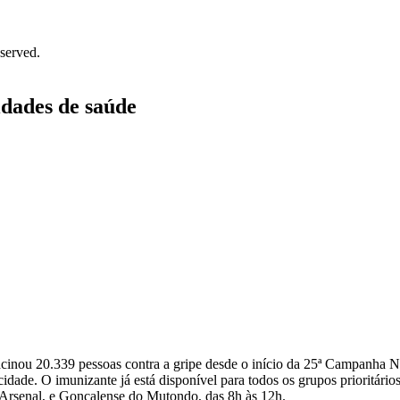
served.
idades de saúde
acinou 20.339 pessoas contra a gripe desde o início da 25ª Campanha N
dade. O imunizante já está disponível para todos os grupos prioritário
no Arsenal, e Gonçalense do Mutondo, das 8h às 12h.