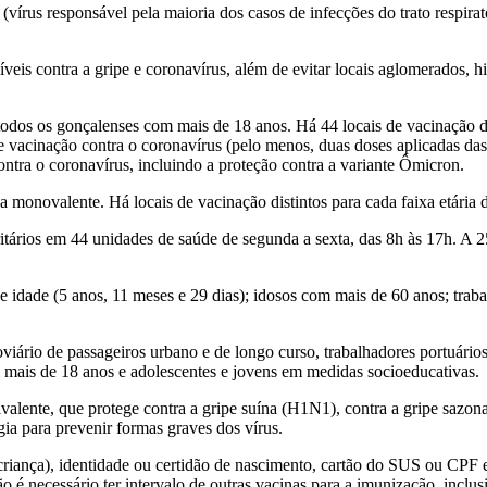
io (vírus responsável pela maioria dos casos de infecções do trato respi
íveis contra a gripe e coronavírus, além de evitar locais aglomerados, 
todos os gonçalenses com mais de 18 anos. Há 44 locais de vacinação d
e vacinação contra o coronavírus (pelo menos, duas doses aplicadas das 
ntra o coronavírus, incluindo a proteção contra a variante Ômicron.
na monovalente. Há locais de vacinação distintos para cada faixa etária
oritários em 44 unidades de saúde de segunda a sexta, das 8h às 17h. A
 idade (5 anos, 11 meses e 29 dias); idosos com mais de 60 anos; trabal
viário de passageiros urbano e de longo curso, trabalhadores portuário
m mais de 18 anos e adolescentes e jovens em medidas socioeducativas.
alente, que protege contra a gripe suína (H1N1), contra a gripe sazona
gia para prevenir formas graves dos vírus.
o e criança), identidade ou certidão de nascimento, cartão do SUS ou C
 é necessário ter intervalo de outras vacinas para a imunização, inclusi