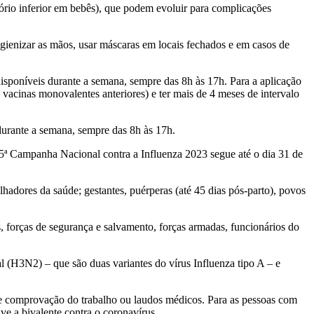
ratório inferior em bebês), que podem evoluir para complicações
higienizar as mãos, usar máscaras em locais fechados e em casos de
isponíveis durante a semana, sempre das 8h às 17h. Para a aplicação
vacinas monovalentes anteriores) e ter mais de 4 meses de intervalo
 durante a semana, sempre das 8h às 17h.
 25ª Campanha Nacional contra a Influenza 2023 segue até o dia 31 de
hadores da saúde; gestantes, puérperas (até 45 dias pós-parto), povos
s, forças de segurança e salvamento, forças armadas, funcionários do
l (H3N2) – que são duas variantes do vírus Influenza tipo A – e
PF e comprovação do trabalho ou laudos médicos. Para as pessoas com
ve a bivalente contra o coronavírus.