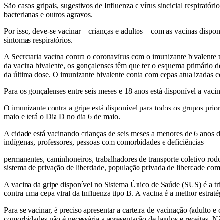
São casos gripais, sugestivos de Influenza e vírus sincicial respiratór
bacterianas e outros agravos.
Por isso, deve-se vacinar – crianças e adultos – com as vacinas dispon
sintomas respiratórios.
A Secretaria vacina contra o coronavírus com o imunizante bivalente 
da vacina bivalente, os gonçalenses têm que ter o esquema primário d
da última dose. O imunizante bivalente conta com cepas atualizadas co
Para os gonçalenses entre seis meses e 18 anos está disponível a vaci
O imunizante contra a gripe está disponível para todos os grupos pri
maio e terá o Dia D no dia 6 de maio.
A cidade está vacinando crianças de seis meses a menores de 6 anos de
indígenas, professores, pessoas com comorbidades e deficiências
permanentes, caminhoneiros, trabalhadores de transporte coletivo rodo
sistema de privação de liberdade, população privada de liberdade co
A vacina da gripe disponível no Sistema Único de Saúde (SUS) é a triv
contra uma cepa viral da Influenza tipo B. A vacina é a melhor estraté
Para se vacinar, é preciso apresentar a carteira de vacinação (adult
comorbidades não é necessária a apresentação de laudos e receitas. Não