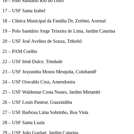
16 – Polo Sanitário Rio do Ouro
17 – USF Santa Izabel
18 – Clínica Municipal da Família Dr. Zerbini, Arsenal
19 – Polo Sanitário Jorge Teixeira de Lima, Jardim Catarina
20 – USF José Avelino de Souza, Tribobó
21 – PAM Coelho
22 – USF Irmã Dulce, Trindade
23 – USF Josyandra Moura Mesquita, Colubandê
24 – USF Oswaldo Cruz, Amendoeira
25 – USF Waldemar Costa Nunes, Jardim Miriambi
26 – USF Louis Pasteur, Guaxindiba
27 – USF Barbosa Lima Sobrinho, Boa Vista
28 – USF Santa Luzia
29 – USF João Goulart, Jardim Catarina