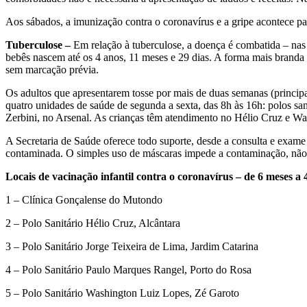
Aos sábados, a imunização contra o coronavírus e a gripe acontece pa
Tuberculose –
Em relação à tuberculose, a doença é combatida – nas 
bebês nascem até os 4 anos, 11 meses e 29 dias. A forma mais branda
sem marcação prévia.
Os adultos que apresentarem tosse por mais de duas semanas (principal
quatro unidades de saúde de segunda a sexta, das 8h às 16h: polos s
Zerbini, no Arsenal. As crianças têm atendimento no Hélio Cruz e Wa
A Secretaria de Saúde oferece todo suporte, desde a consulta e exame in
contaminada. O simples uso de máscaras impede a contaminação, não só
Locais de vacinação infantil contra o coronavírus – de 6 meses a 4
1 – Clínica Gonçalense do Mutondo
2 – Polo Sanitário Hélio Cruz, Alcântara
3 – Polo Sanitário Jorge Teixeira de Lima, Jardim Catarina
4 – Polo Sanitário Paulo Marques Rangel, Porto do Rosa
5 – Polo Sanitário Washington Luiz Lopes, Zé Garoto