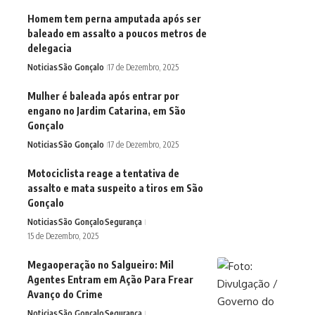
Homem tem perna amputada após ser
baleado em assalto a poucos metros de
delegacia
Noticias
São Gonçalo
17 de Dezembro, 2025
Mulher é baleada após entrar por
engano no Jardim Catarina, em São
Gonçalo
Noticias
São Gonçalo
17 de Dezembro, 2025
Motociclista reage a tentativa de
assalto e mata suspeito a tiros em São
Gonçalo
Noticias
São Gonçalo
Segurança
15 de Dezembro, 2025
Megaoperação no Salgueiro: Mil
Agentes Entram em Ação Para Frear
Avanço do Crime
Noticias
São Gonçalo
Segurança