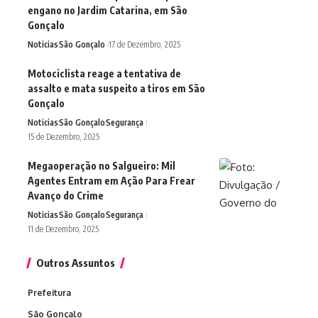
engano no Jardim Catarina, em São
Gonçalo
Noticias
São Gonçalo
17 de Dezembro, 2025
Motociclista reage a tentativa de
assalto e mata suspeito a tiros em São
Gonçalo
Noticias
São Gonçalo
Segurança
15 de Dezembro, 2025
Megaoperação no Salgueiro: Mil
Agentes Entram em Ação Para Frear
Avanço do Crime
Noticias
São Gonçalo
Segurança
11 de Dezembro, 2025
Outros Assuntos
Prefeitura
São Gonçalo