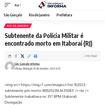
Aa
São Gonçalo
Rio de Janeiro
Prefeitura
RIO DE JANEIRO
Subtenente da Polícia Militar é
encontrado morto em Itaboraí (RJ)
2 Min Read
São Gonçalo Informa
Última Alteração 19 de Outubro, 2023 4:02
<img src=’https://img.r7.com/images/r7rio-102023-
subtenente-pm-morto-18102023163635083′ /><br />
Subtenente trabalhava no 35º BPM (Itaboraí)
Divulgação