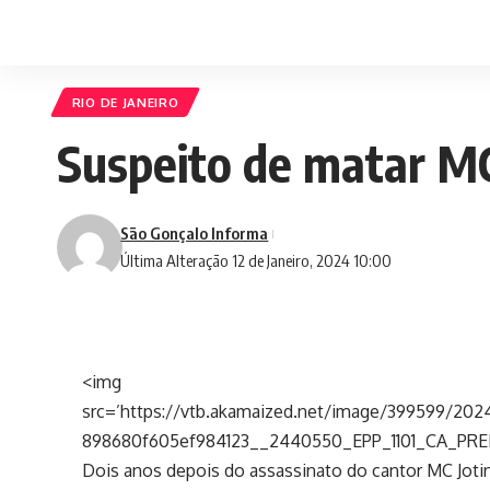
RIO DE JANEIRO
Suspeito de matar MC
São Gonçalo Informa
Última Alteração 12 de Janeiro, 2024 10:00
<img
src=’https://vtb.akamaized.net/image/399599/20
898680f605ef984123__2440550_EPP_1101_CA_PR
Dois anos depois do assassinato do cantor MC Jotin