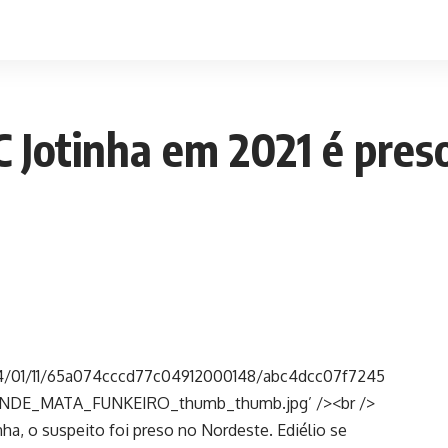
 Jotinha em 2021 é pres
24/01/11/65a074cccd77c04912000148/abc4dcc07f7245
ENDE_MATA_FUNKEIRO_thumb_thumb.jpg’ /><br />
ha, o suspeito foi preso no Nordeste. Ediélio se