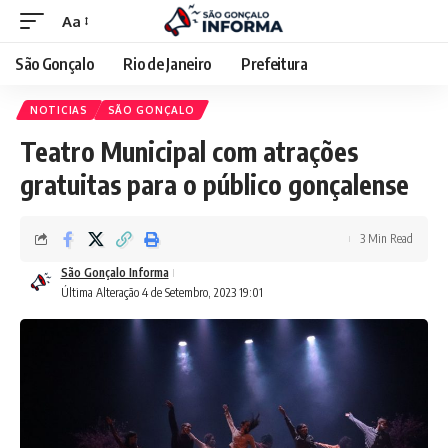
Aa
São Gonçalo
Rio de Janeiro
Prefeitura
NOTICIAS
SÃO GONÇALO
Teatro Municipal com atrações
gratuitas para o público gonçalense
3 Min Read
São Gonçalo Informa
Última Alteração 4 de Setembro, 2023 19:01