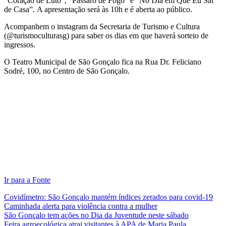
“Coração de Luto”, “Pássaro de Fogo” e “No Dia em Que Eu Saí
de Casa”. A apresentação será às 10h e é aberta ao público.
Acompanhem o instagram da Secretaria de Turismo e Cultura
(@turismoculturasg) para saber os dias em que haverá sorteio de
ingressos.
O Teatro Municipal de São Gonçalo fica na Rua Dr. Feliciano
Sodré, 100, no Centro de São Gonçalo.
Ir para a Fonte
Covidímetro: São Gonçalo mantém índices zerados para covid-19
Caminhada alerta para violência contra a mulher
São Gonçalo tem ações no Dia da Juventude neste sábado
Feira agroecológica atrai visitantes à APA de Maria Paula