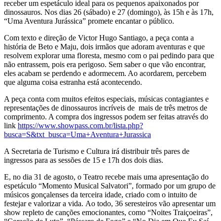
receber um espetáculo ideal para os pequenos apaixonados por
dinossauros. Nos dias 26 (sábado) e 27 (domingo), às 15h e às 17h,
“Uma Aventura Jurássica” promete encantar o público.
Com texto e direção de Victor Hugo Santiago, a peça conta a
história de Beto e Maju, dois irmãos que adoram aventuras e que
resolvem explorar uma floresta, mesmo com o pai pedindo para que
não entrassem, pois era perigoso. Sem saber o que vão encontrar,
eles acabam se perdendo e adormecem. Ao acordarem, percebem
que alguma coisa estranha está acontecendo.
A peça conta com muitos efeitos especiais, músicas contagiantes e
representações de dinossauros incríveis de mais de três metros de
comprimento. A compra dos ingressos podem ser feitas através do
link
https://www.showpass.com.br/lista.php?
busca=S&txt_busca=Uma+Aventura+Jurassica
A Secretaria de Turismo e Cultura irá distribuir três pares de
ingressos para as sessões de 15 e 17h dos dois dias.
E, no dia 31 de agosto, o Teatro recebe mais uma apresentação do
espetáculo “Momento Musical Salvatori”, formado por um grupo de
músicos gonçalenses da terceira idade, criado com o intuito de
festejar e valorizar a vida. Ao todo, 36 seresteiros vão apresentar um
show repleto de canções emocionantes, como “Noites Traiçoeiras”,