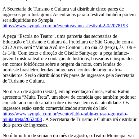
A Secretaria de Turismo e Cultura vai distribuir cinco pares de
ingressos pelo Instagram. As entradas para o festival também podem
ser adiquiridas no Sympla
https://www.sympla.com.br/evento/avanca-festival-2-0/2078193
A peça “Escola no Teatro”, uma parceria das secretarias de
Educação e Turismo e Cultura da Prefeitura de São Gonçalo com a
CG2 Arte, será “Minha Avó me Contou”, no dia 22 (terça), às 10h e
às 14h. Com texto e direção de Giselle Santyago, a peça infanto-
juvenil mistura teatro e contação de histórias, baseados e inspirados
em contos folclóricos sobre a origem da noite, com lendas do
nordeste brasileiro, lendas indígenas e contos de origem afro-
brasileiros. Serão distribuídos três pares de ingressos pela Secretaria
de Turismo e Cultura.
No dia 25 de agosto (sexta), em apresentação única, Fabio Rabin
apresenta “Muita Treta”, um show de comédia que também pode ser
considerado um desabafo sobre diversos temas da atualidade. Os
ingressos estão sendo comercializados através do link
https://www.sympla.com.br/evento/fabio-rabin-em-sao-goncalo-
muita-treta/2052408
. A Secretaria de Turismo e Cultura irá distribuir
dois pares de ingressos.
No último fim de semana do mês de agosto, o Teatro Municipal vai