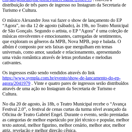
distribuição de três pares de ingresso no Instagram da Secretaria de
Turismo e Cultura.
O músico Alexandre Joss vai fazer o show de lançamento do EP
“Agora”, no dia 12 de agosto (sábado), às 19h, no Teatro Municipal
de São Gonçalo. Segundo o artista, o EP “Agora” é uma coleção de
músicas envolventes e emocionantes, carregadas de sentimentos,
que exploram os gêneros da MPB, Nova MPB, pop e balada. O
albúm é composto por seis faixas que mergulham em temas
universais, como amor, saudade e relacionamento, apresentando
uma visão romântica através de letras profundas e melodias
cativantes.
Os ingressos estão sendo vendidos através do link
https://www.sympla.com.br/evento/show-de-lancamento-do-ep-
agora/2041979
. Vinte e quatro pares de ingressos serão distribuídos
através de uma ação no Instagram da Secretaria de Turismo e
Cultura.
No dia 20 de agosto, às 18h, o Teatro Municipal recebe o “Avança
Festival 2.0”, o festival de cenas curtas da turma nível avançado da
Oficina de Teatro Gabriel Engel. Durante o evento, serão premiadas
as categorias de melhor espetáculo por júri técnico e popular, melhor
texto autoral, melhor figurino, melhor cenário, melhor ator, melhor
atriz, revelação e melhor direção cênica.