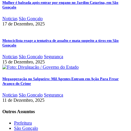
Mulher é baleada após entrar por engano no Jardim Catarina, em São
Gonçalo
Noticias
São Gonçalo
17 de Dezembro, 2025
Motociclista reage a tentativa de assalto e mata suspeito a tiros em São
Gonçalo
Noticias
São Gonçalo
Segurança
15 de Dezembro, 2025
Megaoperação no Salgueiro: Mil Agentes Entram em Ação Para Frear
Avanço do Crime
Noticias
São Gonçalo
Segurança
11 de Dezembro, 2025
Outros Assuntos
Prefeitura
São Gonçalo