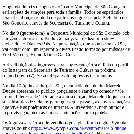
A agenda do mês de agosto do Teatro Municipal de São Gonçalo
está repleta de atrações para toda a família. Todos os espetáculos
terão distribuição gratuita de parte dos ingressos pela Prefeitura de
São Gonçalo, através da Secretaria de Turismo e Cultura.
No dia 9 (quarta-feira), a Orquestra Municipal de São Gonçalo, sob
a regência do maestro Paulo Guarany, vai realizar um show
dedicado ao Dia dos Pais. A apresentação, que acontecerá às 19h,
vai contar com um repertório diversificado formado por músicas de
Fred Mercury, Bruno Mars e Gal Costa.
A distribuição dos ingressos para a apresentação será feita no perfil
do Instagram da Secretaria de Turismo e Cultura na próxima
segunda-feira (7). Serão 50 pares de ingressos distribuídos.
No dia 10 (quinta-feira), às 20h, o comediante mineiro Marcelo
Duque apresenta ao público gonçalense o stand up comedy “Me
Tornei Interessante”. Durante a apresentação, Marcelo Duque conta
suas histórias de vida, os perrengues que passou, as novas situações
que vive e as polêmicas da internet. A irreverência, bom humor e
improviso garantem as famosas interações com a plateia.
Os ingressos estão sendo vendidos pela plataforma digital Sympla,
através do link
https://www.sympla.com.br/evento/marcelo-duque-
em-sao-goncalo-me-tornei-interessante/2068133
. Haverá a