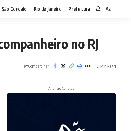
São Gonçalo
Rio de Janeiro
Prefeitura
Aa
Font
Resizer
companheiro no RJ
0 Min Read
Compartilhar
Anuncie Conosco