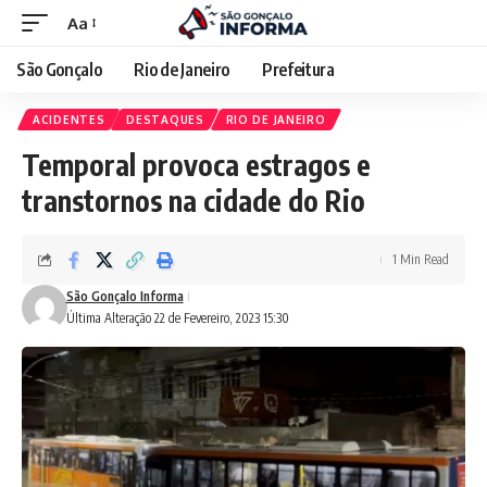
Aa
São Gonçalo
Rio de Janeiro
Prefeitura
ACIDENTES
DESTAQUES
RIO DE JANEIRO
Temporal provoca estragos e
transtornos na cidade do Rio
1 Min Read
São Gonçalo Informa
Última Alteração 22 de Fevereiro, 2023 15:30