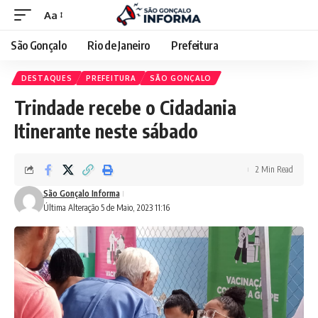
Aa
São Gonçalo
Rio de Janeiro
Prefeitura
DESTAQUES
PREFEITURA
SÃO GONÇALO
Trindade recebe o Cidadania
Itinerante neste sábado
2 Min Read
São Gonçalo Informa
Última Alteração 5 de Maio, 2023 11:16