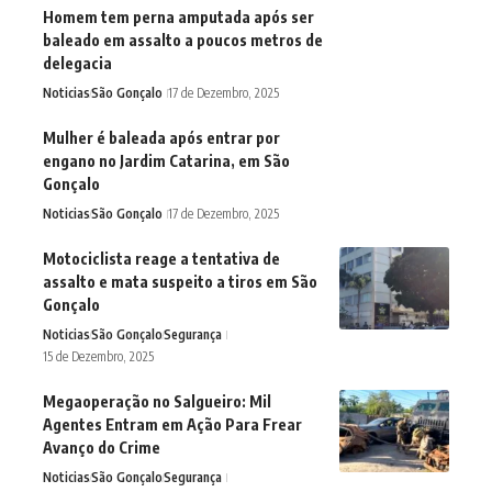
Homem tem perna amputada após ser
baleado em assalto a poucos metros de
delegacia
Noticias
São Gonçalo
17 de Dezembro, 2025
Mulher é baleada após entrar por
engano no Jardim Catarina, em São
Gonçalo
Noticias
São Gonçalo
17 de Dezembro, 2025
Motociclista reage a tentativa de
assalto e mata suspeito a tiros em São
Gonçalo
Noticias
São Gonçalo
Segurança
15 de Dezembro, 2025
Megaoperação no Salgueiro: Mil
Agentes Entram em Ação Para Frear
Avanço do Crime
Noticias
São Gonçalo
Segurança