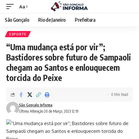
Aa
São Gonçalo
Rio de Janeiro
Prefeitura
ESPORTE
“Uma mudança está por vir”;
Bastidores sobre futuro de Sampaoli
chegam ao Santos e enlouquecem
torcida do Peixe
0 Min Read
São Gonçalo Informa
Última Alteração 20 de Março, 2023 12:19