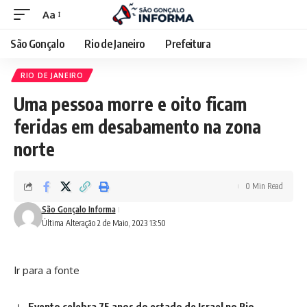
Aa
São Gonçalo
Rio de Janeiro
Prefeitura
RIO DE JANEIRO
Uma pessoa morre e oito ficam
feridas em desabamento na zona
norte
0 Min Read
São Gonçalo Informa
Última Alteração 2 de Maio, 2023 13:50
Ir para a fonte
Evento celebra 75 anos do estado de Israel no Rio