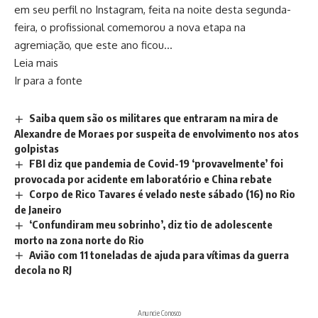
em seu perfil no Instagram, feita na noite desta segunda-
feira, o profissional comemorou a nova etapa na
agremiação, que este ano ficou…
Leia mais
Ir para a fonte
Saiba quem são os militares que entraram na mira de
Alexandre de Moraes por suspeita de envolvimento nos atos
golpistas
FBI diz que pandemia de Covid-19 ‘provavelmente’ foi
provocada por acidente em laboratório e China rebate
Corpo de Rico Tavares é velado neste sábado (16) no Rio
de Janeiro
‘Confundiram meu sobrinho’, diz tio de adolescente
morto na zona norte do Rio
Avião com 11 toneladas de ajuda para vítimas da guerra
decola no RJ
Anuncie Conosco