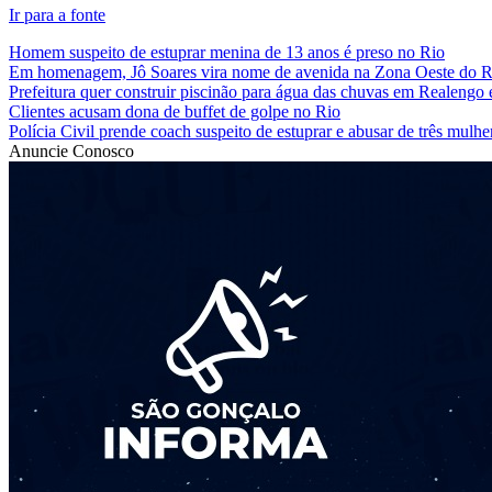
Ir para a fonte
Homem suspeito de estuprar menina de 13 anos é preso no Rio
Em homenagem, Jô Soares vira nome de avenida na Zona Oeste do R
Prefeitura quer construir piscinão para água das chuvas em Realengo
Clientes acusam dona de buffet de golpe no Rio
Polícia Civil prende coach suspeito de estuprar e abusar de três mulh
Anuncie Conosco