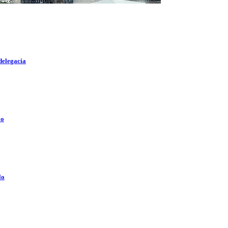
delegacia
lo
lo