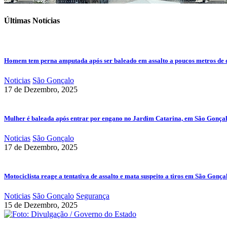
Últimas Notícias
Homem tem perna amputada após ser baleado em assalto a poucos metros de 
Noticias
São Gonçalo
17 de Dezembro, 2025
Mulher é baleada após entrar por engano no Jardim Catarina, em São Gonça
Noticias
São Gonçalo
17 de Dezembro, 2025
Motociclista reage a tentativa de assalto e mata suspeito a tiros em São Gonça
Noticias
São Gonçalo
Segurança
15 de Dezembro, 2025