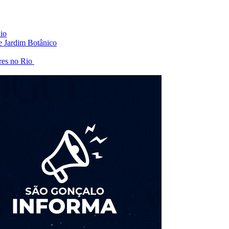
io
 e Jardim Botânico
eres no Rio