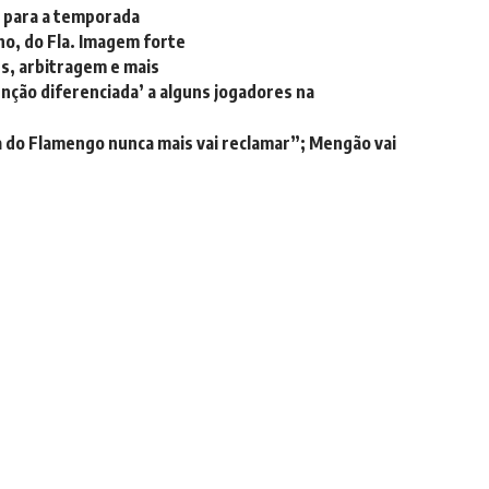
 para a temporada
ho, do Fla. Imagem forte
s, arbitragem e mais
enção diferenciada’ a alguns jogadores na
da do Flamengo nunca mais vai reclamar”; Mengão vai