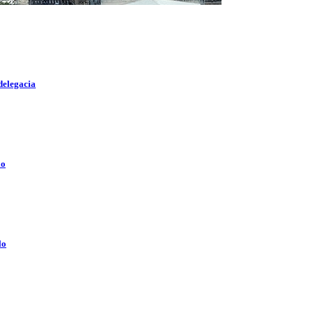
delegacia
lo
lo