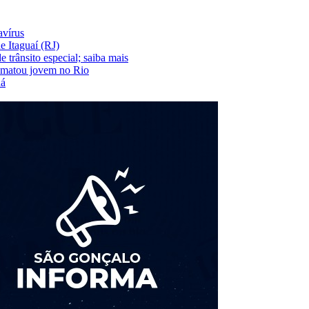
avírus
e Itaguaí (RJ)
rânsito especial; saiba mais
e matou jovem no Rio
dá