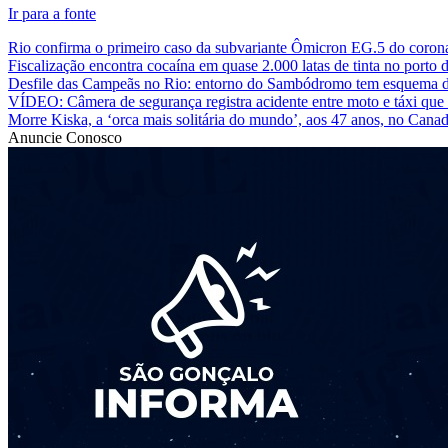
Ir para a fonte
Rio confirma o primeiro caso da subvariante Ômicron EG.5 do coron
Fiscalização encontra cocaína em quase 2.000 latas de tinta no porto d
Desfile das Campeãs no Rio: entorno do Sambódromo tem esquema de t
VÍDEO: Câmera de segurança registra acidente entre moto e táxi qu
Morre Kiska, a ‘orca mais solitária do mundo’, aos 47 anos, no Cana
Anuncie Conosco