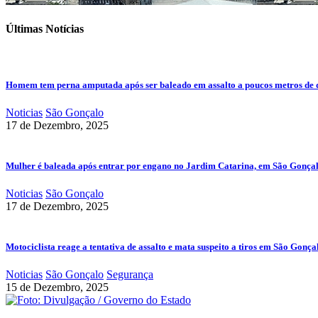
Últimas Notícias
Homem tem perna amputada após ser baleado em assalto a poucos metros de 
Noticias
São Gonçalo
17 de Dezembro, 2025
Mulher é baleada após entrar por engano no Jardim Catarina, em São Gonça
Noticias
São Gonçalo
17 de Dezembro, 2025
Motociclista reage a tentativa de assalto e mata suspeito a tiros em São Gonça
Noticias
São Gonçalo
Segurança
15 de Dezembro, 2025