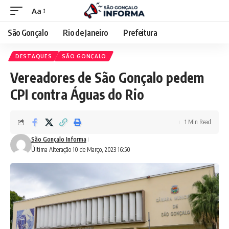
Aa
São Gonçalo
Rio de Janeiro
Prefeitura
DESTAQUES
SÃO GONÇALO
Vereadores de São Gonçalo pedem
CPI contra Águas do Rio
1 Min Read
São Gonçalo Informa
Última Alteração 10 de Março, 2023 16:50