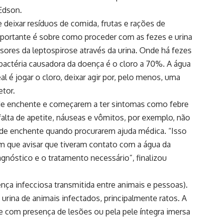
 Edson.
 deixar resíduos de comida, frutas e rações de
mportante é sobre como proceder com as fezes e urina
sores da leptospirose através da urina. Onde há fezes
 bactéria causadora da doença é o cloro a 70%. A água
al é jogar o cloro, deixar agir por, pelo menos, uma
retor.
 enchente e começarem a ter sintomas como febre
alta de apetite, náuseas e vômitos, por exemplo, não
 de enchente quando procurarem ajuda médica. “Isso
êm que avisar que tiveram contato com a água da
iagnóstico e o tratamento necessário”, finalizou
ça infecciosa transmitida entre animais e pessoas).
 urina de animais infectados, principalmente ratos. A
e com presença de lesões ou pela pele íntegra imersa