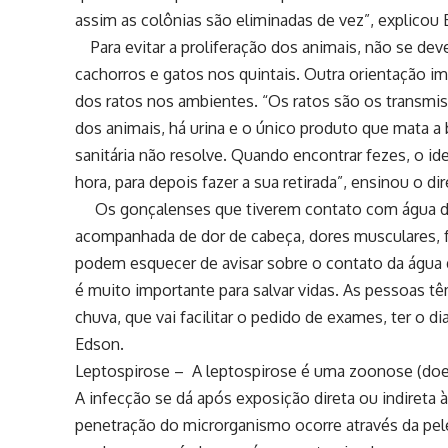
assim as colônias são eliminadas de vez”, explicou
Para evitar a proliferação dos animais, não se deve
cachorros e gatos nos quintais. Outra orientação i
dos ratos nos ambientes. “Os ratos são os transmis
dos animais, há urina e o único produto que mata a
sanitária não resolve. Quando encontrar fezes, o ide
hora, para depois fazer a sua retirada”, ensinou o di
Os gonçalenses que tiverem contato com água de
acompanhada de dor de cabeça, dores musculares, f
podem esquecer de avisar sobre o contato da água
é muito importante para salvar vidas. As pessoas t
chuva, que vai facilitar o pedido de exames, ter o d
Edson.
Leptospirose – A leptospirose é uma zoonose (doen
A infecção se dá após exposição direta ou indireta à
penetração do microrganismo ocorre através da pel