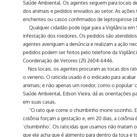
Saúde Ambiental. Os agentes seguem para locais d
dos animais e pedidos enviados ao setor. As açõ
enchentes ou casos confirmados de leptospirose (d
Qualquer cidadão pode ligar para a Vigilância em 
infestação dos roedores. Os pedidos são atendido
agentes averiguam a denúncia e realizam a ação nec
pedidos podem ser feitos pelo telefone da Vigilânc
Coordenação de Vetores (21) 2604-6446.
Nos locais, os agentes procuram as tocas dos rato
o veneno. O raticida usado é o indicado para acaba
animais; e não apenas um roedor, como o popular ‘ch
Saúde Ambiental, Edson Vieira, dá as orientações 
em suas casas.
“O rato que come o chumbinho morre sozinho. Ele 
colônia forçam a gestação e, em 20 dias, a colônia 
‘chumbinho’. Os raticidas que usamos não matam o r
que ele acha que é alimento para dentro da toca e 