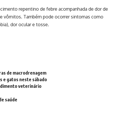
recimento repentino de febre acompanhada de dor de
eas e vômitos. Também pode ocorrer sintomas como
obia), dor ocular e tosse.
obras de macrodrenagem
es e gatos neste sábado
ndimento veterinário
 de saúde