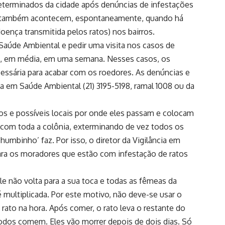
eterminados da cidade após denúncias de infestações
es também acontecem, espontaneamente, quando há
oença transmitida pelos ratos) nos bairros.
Saúde Ambiental e pedir uma visita nos casos de
s, em média, em uma semana. Nesses casos, os
essária para acabar com os roedores. As denúncias e
ia em Saúde Ambiental (21) 3195-5198, ramal 1008 ou da
s e possíveis locais por onde eles passam e colocam
r com toda a colônia, exterminando de vez todos os
umbinho’ faz. Por isso, o diretor da Vigilância em
para os moradores que estão com infestação de ratos
não volta para a sua toca e todas as fêmeas da
é multiplicada. Por este motivo, não deve-se usar o
ato na hora. Após comer, o rato leva o restante do
todos comem. Eles vão morrer depois de dois dias. Só