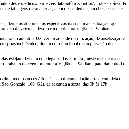
lidades e médicos, farmácias, laboratórios, outros); todos da área da
ca e de tatuagens e esmalterias, além de academias, creches, escolas e
os, além dos documentos específicos da sua área de atuação, que
ara taxa de veículos deve ser requerida na Vigilância Sanitária.
ia do ano de 2023; certificados de desratização, desinsetização e
o do responsável técnico, documento funcional e comprovação do
as estejam devidamente legalizadas. Por isso, neste mês de maio,
se trabalho e devem procurar a Vigilância Sanitária para dar entrada
 dos documentos necessários. Caso a documentação esteja completa e
da São Gonçalo, 100, G2), de segunda a sexta, das 9h às 17h.