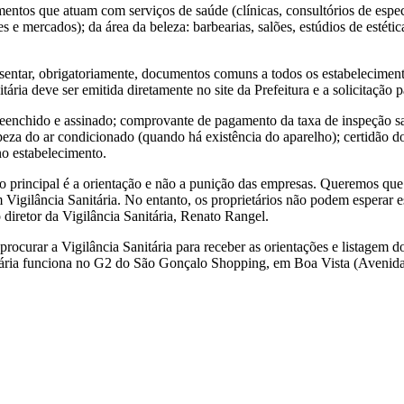
ntos que atuam com serviços de saúde (clínicas, consultórios de especia
tes e mercados); da área da beleza: barbearias, salões, estúdios de estéti
esentar, obrigatoriamente, documentos comuns a todos os estabeleciment
ária deve ser emitida diretamente no site da Prefeitura e a solicitação p
ido e assinado; comprovante de pagamento da taxa de inspeção sanitár
limpeza do ar condicionado (quando há existência do aparelho); certidã
no estabelecimento.
rincipal é a orientação e não a punição das empresas. Queremos que el
igilância Sanitária. No entanto, os proprietários não podem esperar es
o diretor da Vigilância Sanitária, Renato Rangel.
rocurar a Vigilância Sanitária para receber as orientações e listagem
Sanitária funciona no G2 do São Gonçalo Shopping, em Boa Vista (Aveni