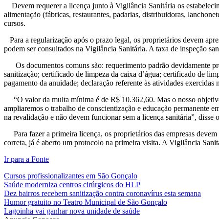
Devem requerer a licença junto à Vigilância Sanitária os estabelecime
alimentação (fábricas, restaurantes, padarias, distribuidoras, lanchone
cursos.
Para a regularização após o prazo legal, os proprietários devem apr
podem ser consultados na Vigilância Sanitária. A taxa de inspeção sanit
Os documentos comuns são: requerimento padrão devidamente preench
sanitização; certificado de limpeza da caixa d’água; certificado de 
pagamento da anuidade; declaração referente às atividades exercidas 
“O valor da multa mínima é de R$ 10.362,60. Mas o nosso objetivo p
ampliaremos o trabalho de conscientização e educação permanente em V
na revalidação e não devem funcionar sem a licença sanitária”, disse 
Para fazer a primeira licença, os proprietários das empresas devem p
correta, já é aberto um protocolo na primeira visita. A Vigilância 
Ir para a Fonte
Cursos profissionalizantes em São Gonçalo
Saúde moderniza centros cirúrgicos do HLP
Dez bairros recebem sanitização contra coronavírus esta semana
Humor gratuito no Teatro Municipal de São Gonçalo
Lagoinha vai ganhar nova unidade de saúde