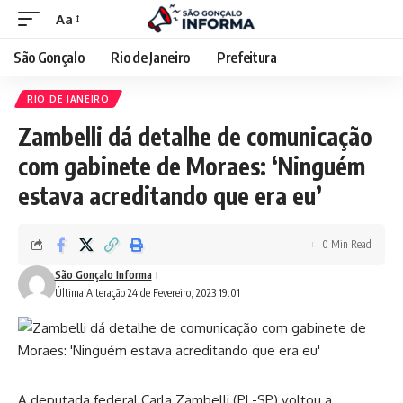
Aa
São Gonçalo
Rio de Janeiro
Prefeitura
RIO DE JANEIRO
Zambelli dá detalhe de comunicação
com gabinete de Moraes: ‘Ninguém
estava acreditando que era eu’
0 Min Read
São Gonçalo Informa
Última Alteração 24 de Fevereiro, 2023 19:01
A deputada federal Carla Zambelli (PL-SP) voltou a