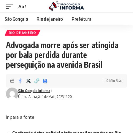
Aa
São Gonçalo
Rio de Janeiro
Prefeitura
RIO DE JANEIRO
Advogada morre após ser atingida
por bala perdida durante
perseguição na avenida Brasil
0 Min Read
São Gonçalo Informa
Última Alteração 1 de Maio, 2023 14:20
Ir para a fonte
Confronto deixa policial e três suspeitos mortos no Rio